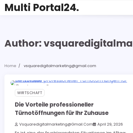
Skip
Multi Portal24.
to
content
Author:
vsquaredigitalm
Home
vsquaredigitalmarketing@gmail.com
4 min read
0
WIRTSCHAFT
Die Vorteile professioneller
Türnotöffnungen für Ihr Zuhause
Vsquaredigitalmarketing@gmail.com
April 29, 2026