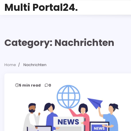
Skip
Multi Portal24.
to
content
Category:
Nachrichten
Home
Nachrichten
5 min read
0